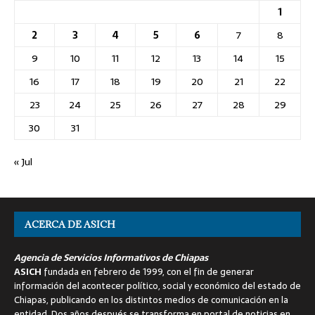
1
2
3
4
5
6
7
8
9
10
11
12
13
14
15
16
17
18
19
20
21
22
23
24
25
26
27
28
29
30
31
« Jul
ACERCA DE ASICH
Agencia de Servicios Informativos de Chiapas
ASICH
fundada en febrero de 1999, con el fin de generar
información del acontecer político, social y económico del estado de
Chiapas, publicando en los distintos medios de comunicación en la
entidad. Dos años después se transforma en portal de noticias en