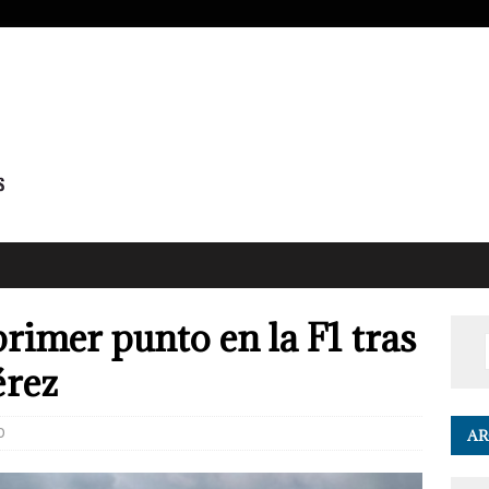
primer punto en la F1 tras
érez
0
AR