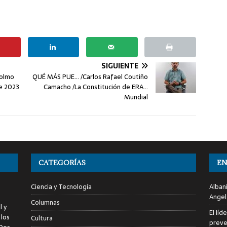
SIGUIENTE
colmo
QUÉ MÁS PUE… /Carlos Rafael Coutiño
de 2023
Camacho /La Constitución de ERA…
Mundial
CATEGORÍAS
EN
Ciencia y Tecnología
Alban
Angel
Columnas
l y
El líd
 los
Cultura
preve