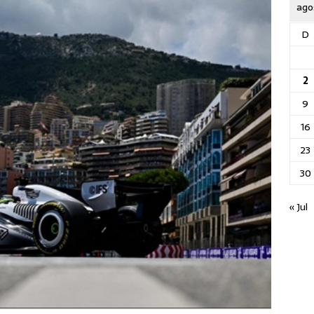
ago
D
2
9
16
23
30
« Jul