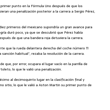
 primer ⁠punto ⁠en la Fórmula Uno después de que los
ran una penalización posterior a la carrera a Sergio Pérez,
 diez primeros ⁠del mexicano supondría un gran avance ⁠para
egría duró poco, ya que se ‌descubrió ‌que Pérez había
espués de que una bandera roja detuviera la carrera.
te que la rueda delantera derecha ‌del coche número 11
a sanción habitual”, rezaba la resolución de la carrera.
 que, por error, ocupara el lugar vacío en la parrilla de
toleto, lo que le valió una ⁠penalización.
cimo al decimoquinto lugar en la clasificación final y
o sitio, lo que le valió a Aston Martin su primer punto de