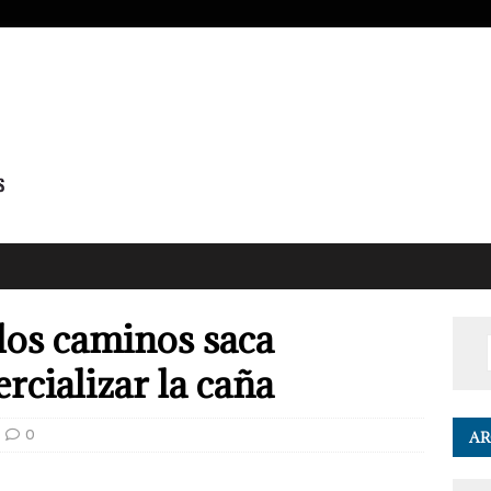
 los caminos saca
rcializar la caña
0
AR