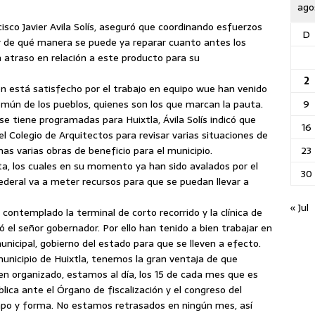
ago
isco Javier Avila Solís, aseguró que coordinando esfuerzos
D
er de qué manera se puede ya reparar cuanto antes los
atraso en relación a este producto para su
2
ón está satisfecho por el trabajo en equipo wue han venido
9
omún de los pueblos, quienes son los que marcan la pauta.
se tiene programadas para Huixtla, Ávila Solís indicó que
16
l Colegio de Arquitectos para revisar varias situaciones de
23
as varias obras de beneficio para el municipio.
a, los cuales en su momento ya han sido avalados por el
30
ederal va a meter recursos para que se puedan llevar a
« Jul
 contemplado la terminal de corto recorrido y la clínica de
el señor gobernador. Por ello han tenido a bien trabajar en
unicipal, gobierno del estado para que se lleven a efecto.
municipio de Huixtla, tenemos la gran ventaja de que
ien organizado, estamos al día, los 15 de cada mes que es
ica ante el Órgano de fiscalización y el congreso del
po y forma. No estamos retrasados en ningún mes, así