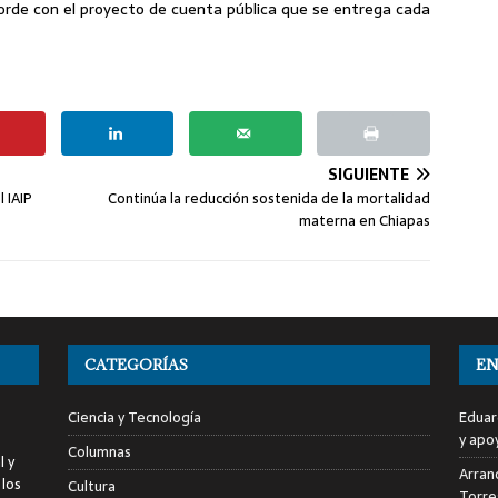
orde con el proyecto de cuenta pública que se entrega cada
SIGUIENTE
 IAIP
Continúa la reducción sostenida de la mortalidad
materna en Chiapas
CATEGORÍAS
EN
Ciencia y Tecnología
Eduar
y apo
Columnas
l y
Arranc
 los
Cultura
Torre