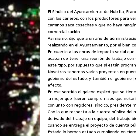
El Síndico del Ayuntamiento de Huixtla, Franc
con los cañeros, con los productores para v
caminos saca cosechas y que no haya ningún 
comercialización.
Asimismo, dijo que a un año de administraci
realizando en el Ayuntamiento, por el bien c
En cuanto a las obras de impacto social que 
acaban de tener una reunión de trabajo con e
este tipo, por supuesto que sí están program
Nosotros tenemos varios proyectos en puert
gobierno del estado, y también el gobierno f
efecto.
En ese sentido el galeno explicó que se tiene
la mujer que fueron compromisos que notarió 
conjunto con regidores, síndico, presidente m
Con lo que respecta a la cuenta pública del 
derivado del trabajo en equipo, del trabajo b
cuando se entrega el proyecto de cuenta públ
Estado lo hemos estado cumpliendo en tiem