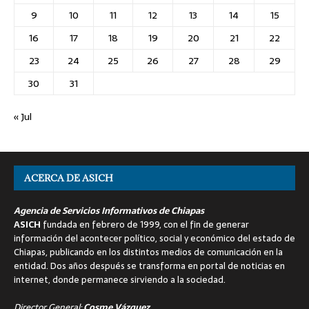
9
10
11
12
13
14
15
16
17
18
19
20
21
22
23
24
25
26
27
28
29
30
31
« Jul
ACERCA DE ASICH
Agencia de Servicios Informativos de Chiapas
ASICH
fundada en febrero de 1999, con el fin de generar
información del acontecer político, social y económico del estado de
Chiapas, publicando en los distintos medios de comunicación en la
entidad. Dos años después se transforma en portal de noticias en
internet, donde permanece sirviendo a la sociedad.
Director General:
Cosme Vázquez