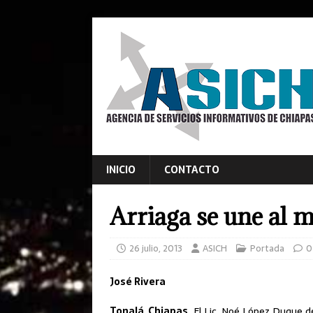
INICIO
CONTACTO
Arriaga se une al m
26 julio, 2013
ASICH
Portada
0
José Rivera
Tonalá, Chiapas.
El Lic. Noé López Duque de