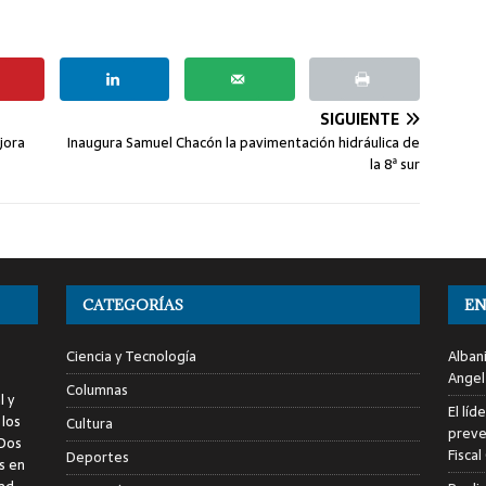
SIGUIENTE
jora
Inaugura Samuel Chacón la pavimentación hidráulica de
la 8ª sur
CATEGORÍAS
EN
Ciencia y Tecnología
Alban
Angel
Columnas
l y
El líd
 los
Cultura
preve
 Dos
Fiscal
Deportes
s en