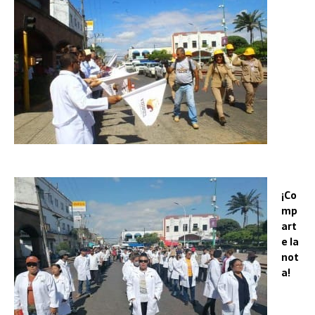
¡Co
mp
art
e la
not
a!