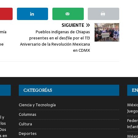
SIGUIENTE
omía
Pueblos indígenas de Chiapas
presentes en el desfile por el 113
pe
Aniversario de la Revolución Mexicana
en CDMX
CATEGORÍAS
EN
Ciencia y Tecnología
Méxic
Juego
Columnas
l y
Feder
 los
Cultura
Infan
 Dos
Deportes
s en
Méxic