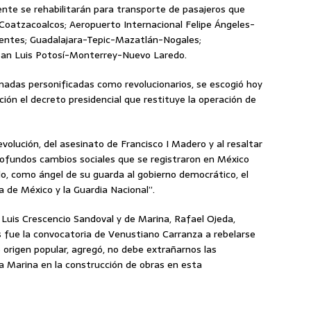
ente se rehabilitarán para transporte de pasajeros que
-Coatzacoalcos; Aeropuerto Internacional Felipe Ángeles-
ntes; Guadalajara-Tepic-Mazatlán-Nogales;
San Luis Potosí-Monterrey-Nuevo Laredo.
madas personificadas como revolucionarios, se escogió hoy
ación el decreto presidencial que restituye la operación de
lución, del asesinato de Francisco I Madero y al resaltar
ofundos cambios sociales que se registraron en México
ado, como ángel de su guarda al gobierno democrático, el
da de México y la Guardia Nacional”.
 Luis Crescencio Sandoval y de Marina, Rafael Ojeda,
s fue la convocatoria de Venustiano Carranza a rebelarse
e origen popular, agregó, no debe extrañarnos las
la Marina en la construcción de obras en esta