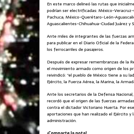
En este marco delineó las rutas que inicialm
podrían ser electrificadas: México-Veracruz
Pachuca; México-Querétaro-León-Aguascalie
Aguascalientes-Chihuahua-Ciudad Juárez y 
Ante miles de integrantes de las fuerzas ar
para publicar en el Diario Oficial de la Feder
los ferrocarriles de pasajeros.
Después de expresar remembranzas de la Revo
el movimiento armado como origen de los pr
reivindicó: “el pueblo de México tiene a su l
Ejército, la Fuerza Aérea, la Marina, la Arma
Ante los secretarios de la Defensa Nacional,
recordó que el origen de las fuerzas armada
contra el dictador Victoriano Huerta. Por es
aportaciones que han realizado el Ejército y 
administración.
¡Comparte la nota!