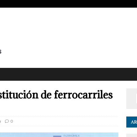
tución de ferrocarriles
a
0
AR