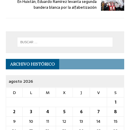
En Huixtán, Eduardo Ramírez levanta segunda
bandera blanca por la alfabetización
ARCHIVO HISTÓRICO
agosto 2026
D
L
M
X
J
V
S
1
2
3
4
5
6
7
8
9
10
11
12
13
14
15