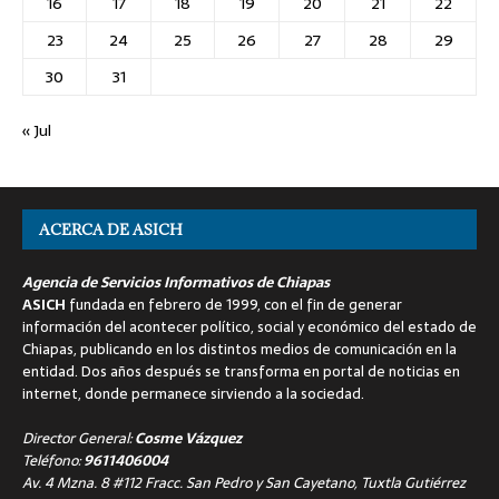
16
17
18
19
20
21
22
23
24
25
26
27
28
29
30
31
« Jul
ACERCA DE ASICH
Agencia de Servicios Informativos de Chiapas
ASICH
fundada en febrero de 1999, con el fin de generar
información del acontecer político, social y económico del estado de
Chiapas, publicando en los distintos medios de comunicación en la
entidad. Dos años después se transforma en portal de noticias en
internet, donde permanece sirviendo a la sociedad.
Director General:
Cosme Vázquez
Teléfono:
9611406004
Av. 4 Mzna. 8 #112 Fracc. San Pedro y San Cayetano, Tuxtla Gutiérrez