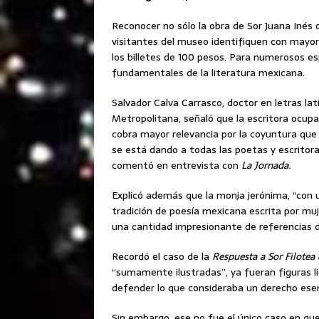
Reconocer no sólo la obra de Sor Juana Inés d
visitantes del museo identifiquen con mayor 
los billetes de 100 pesos. Para numerosos esp
fundamentales de la literatura mexicana.
Salvador Calva Carrasco, doctor en letras l
Metropolitana, señaló que la escritora ocup
cobra mayor relevancia por la coyuntura que se
se está dando a todas las poetas y escritora
comentó en entrevista con
La Jornada.
Explicó además que la monja jerónima, “con u
tradición de poesía mexicana escrita por mu
una cantidad impresionante de referencias d
Recordó el caso de la
Respuesta a Sor Filotea 
“sumamente ilustradas”, ya fueran figuras lit
defender lo que consideraba un derecho esenc
Sin embargo, ese no fue el único caso en que