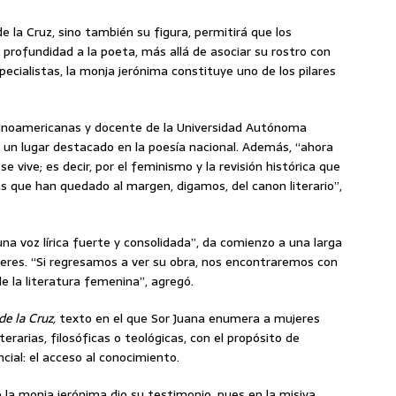
e la Cruz, sino también su figura, permitirá que los
profundidad a la poeta, más allá de asociar su rostro con
ecialistas, la monja jerónima constituye uno de los pilares
atinoamericanas y docente de la Universidad Autónoma
a un lugar destacado en la poesía nacional. Además, “ahora
 vive; es decir, por el feminismo y la revisión histórica que
s que han quedado al margen, digamos, del canon literario”,
na voz lírica fuerte y consolidada”, da comienzo a una larga
jeres. “Si regresamos a ver su obra, nos encontraremos con
e la literatura femenina”, agregó.
de la Cruz,
texto en el que Sor Juana enumera a mujeres
erarias, filosóficas o teológicas, con el propósito de
ial: el acceso al conocimiento.
 la monja jerónima dio su testimonio, pues en la misiva