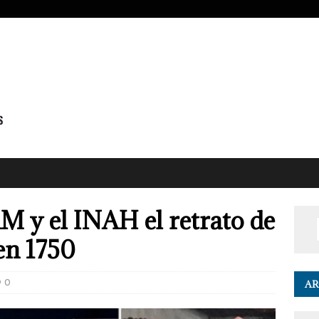
 y el INAH el retrato de
en 1750
0
AR