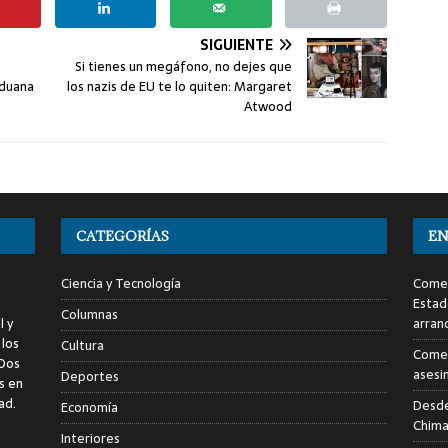
SIGUIENTE
Si tienes un megáfono, no dejes que
Aduana
los nazis de EU te lo quiten: Margaret
Atwood
CATEGORÍAS
EN
Ciencia y Tecnología
Comen
Estad
Columnas
l y
arran
 los
Cultura
Comen
 Dos
asesi
Deportes
s en
ad.
Desde
Economía
Chima
Interiores