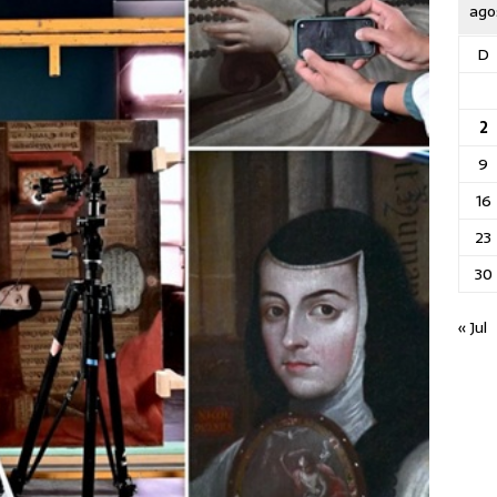
ago
D
2
9
16
23
30
« Jul