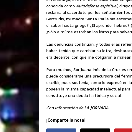
conocida como
Autodefensa espiritual,
dirigi
reclama al sacerdote por los señalamientos 
Gertrudis, mi madre Santa Paula sin estorbar
el saber hasta griego? ¿El aprender hebreo?
¿Sólo a mí me estorban los libros para salva
Las denuncias continúan, y todas ellas refier
haber tenido que cambiar su letra, desbarata
era decente, con que me obligaron a malearl
Para muchos, Sor Juana Inés de la Cruz es un
puede considerarse una precursora del femin
escribir, pues sostenía, como lo expresó en l
poseen la misma capacidad intelectual para h
constituye una deuda histórica y social.
Con información de LA JORNADA
¡Comparte la nota!