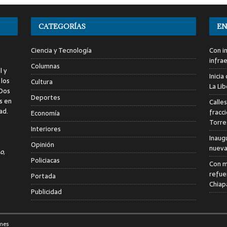
CATEGORÍAS
EN
Ciencia y Tecnología
Con i
infra
Columnas
l y
Inici
 los
Cultura
La Li
 Dos
Deportes
s en
Calle
ad.
fracc
Economía
Torre
Interiores
Inaug
Opinión
nuevas
o,
Policiacas
Con m
refue
Portada
Chiap
Publicidad
mes