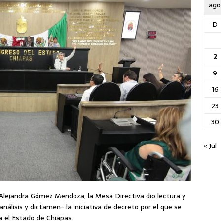
ago
D
2
9
16
23
30
« Jul
a Alejandra Gómez Mendoza, la Mesa Directiva dio lectura y
álisis y dictamen- la iniciativa de decreto por el que se
a el Estado de Chiapas.