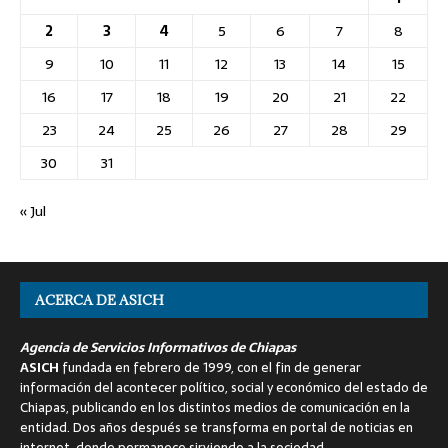
2
3
4
5
6
7
8
9
10
11
12
13
14
15
16
17
18
19
20
21
22
23
24
25
26
27
28
29
30
31
« Jul
ACERCA DE ASICH
Agencia de Servicios Informativos de Chiapas
ASICH
fundada en febrero de 1999, con el fin de generar
información del acontecer político, social y económico del estado de
Chiapas, publicando en los distintos medios de comunicación en la
entidad. Dos años después se transforma en portal de noticias en
internet, donde permanece sirviendo a la sociedad.