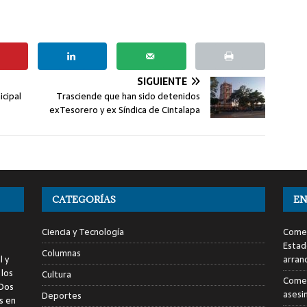
SIGUIENTE
cipal
Trasciende que han sido detenidos
exTesorero y ex Síndica de Cintalapa
CATEGORÍAS
EN
Ciencia y Tecnología
Comen
Estad
Columnas
l y
arran
 los
Cultura
Comen
 Dos
asesi
Deportes
s en