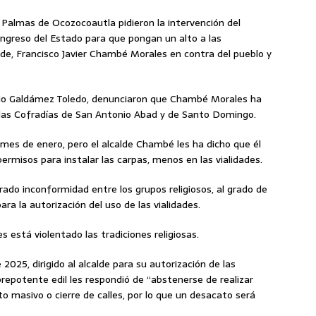
 Palmas de Ocozocoautla pidieron la intervención del
ngreso del Estado para que pongan un alto a las
lde, Francisco Javier Chambé Morales en contra del pueblo y
io Galdámez Toledo, denunciaron que Chambé Morales ha
rar las Cofradías de San Antonio Abad y de Santo Domingo.
e mes de enero, pero el alcalde Chambé les ha dicho que él
permisos para instalar las carpas, menos en las vialidades.
ado inconformidad entre los grupos religiosos, al grado de
ra la autorización del uso de las vialidades.
está violentado las tradiciones religiosas.
025, dirigido al alcalde para su autorización de las
y prepotente edil les respondió de “abstenerse de realizar
nto masivo o cierre de calles, por lo que un desacato será