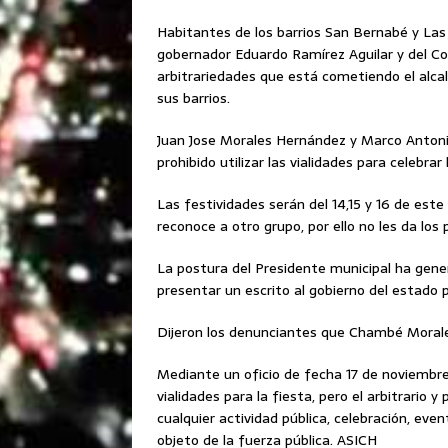
Habitantes de los barrios San Bernabé y Las
gobernador Eduardo Ramírez Aguilar y del Co
arbitrariedades que está cometiendo el alca
sus barrios.
Juan Jose Morales Hernández y Marco Anton
prohibido utilizar las vialidades para celeb
Las festividades serán del 14,15 y 16 de est
reconoce a otro grupo, por ello no les da los 
La postura del Presidente municipal ha gener
presentar un escrito al gobierno del estado pa
Dijeron los denunciantes que Chambé Morales 
Mediante un oficio de fecha 17 de noviembre 2
vialidades para la fiesta, pero el arbitrario 
cualquier actividad pública, celebración, eve
objeto de la fuerza pública. ASICH