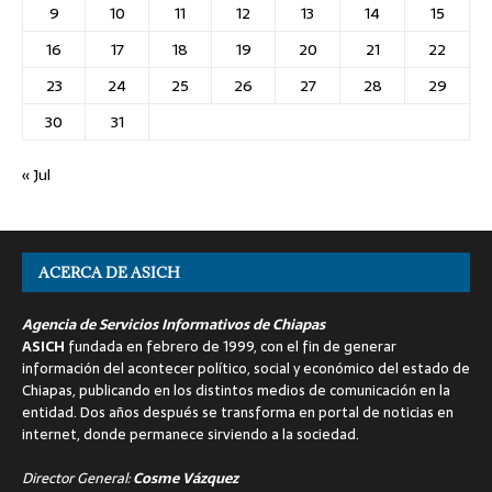
9
10
11
12
13
14
15
16
17
18
19
20
21
22
23
24
25
26
27
28
29
30
31
« Jul
ACERCA DE ASICH
Agencia de Servicios Informativos de Chiapas
ASICH
fundada en febrero de 1999, con el fin de generar
información del acontecer político, social y económico del estado de
Chiapas, publicando en los distintos medios de comunicación en la
entidad. Dos años después se transforma en portal de noticias en
internet, donde permanece sirviendo a la sociedad.
Director General:
Cosme Vázquez