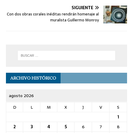
SIGUIENTE
Con dos obras corales inéditas rendirán homenaje al
muralista Guillermo Monroy
ARCHIVO HISTÓRICO
agosto 2026
D
L
M
X
J
V
S
1
2
3
4
5
6
7
8