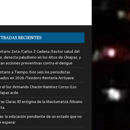
TRADAS RECIENTES
tario Zeta /Carlos Z Cadena /Sector salud del
o, detecta paludismo en los Altos de Chiapas, y
can acciones preventivas contra el dengue
tario a Tiempo /Son seis los periodistas
nados en 2026 /Teodoro Rentería Arróyave
 el Sur /Armando Chacón Ramírez Corzo /Los
lapas arde
ras Claras /El estigma de la Mactumatzá /Silvano
sta.
as: la educación pendiente de un estado que no
 esperar