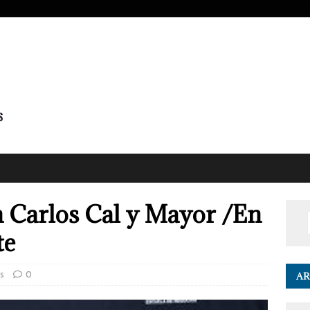
 Carlos Cal y Mayor /En
te
s
0
AR