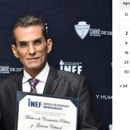
ago
D
2
9
16
23
30
« Jul