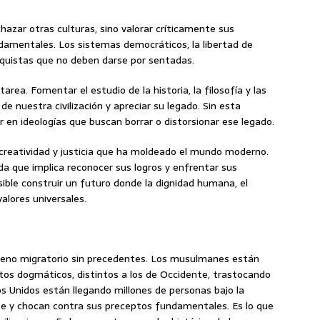
hazar otras culturas, sino valorar críticamente sus
ndamentales. Los sistemas democráticos, la libertad de
onquistas que no deben darse por sentadas.
rea. Fomentar el estudio de la historia, la filosofía y las
e nuestra civilización y apreciar su legado. Sin esta
er en ideologías que buscan borrar o distorsionar ese legado.
, creatividad y justicia que ha moldeado el mundo moderno.
a que implica reconocer sus logros y enfrentar sus
osible construir un futuro donde la dignidad humana, el
alores universales.
eno migratorio sin precedentes. Los musulmanes están
tos dogmáticos, distintos a los de Occidente, trastocando
dos Unidos están llegando millones de personas bajo la
e y chocan contra sus preceptos fundamentales. Es lo que