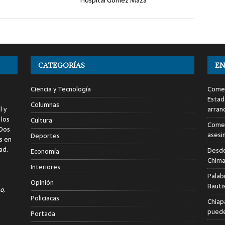
Hospital Gómez Maza
CATEGORÍAS
EN
Ciencia y Tecnología
Comen
Estad
Columnas
l y
arran
 los
Cultura
Comen
 Dos
asesi
Deportes
s en
ad.
Desde
Economía
Chima
Interiores
Palab
Opinión
Bauti
o,
Policiacas
Chiap
puede
Portada