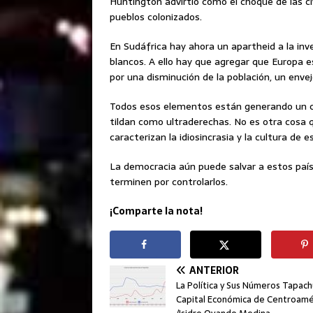
Huntington advirtió como el choque de las civ
pueblos colonizados.
En Sudáfrica hay ahora un apartheid a la inv
blancos. A ello hay que agregar que Europa 
por una disminución de la población, un enve
Todos esos elementos están generando un cal
tildan como ultraderechas. No es otra cosa 
caracterizan la idiosincrasia y la cultura de
La democracia aún puede salvar a estos paí
terminen por controlarlos.
¡Comparte la nota!
ANTERIOR
La Política y Sus Números Tapach
Capital Económica de Centroamé