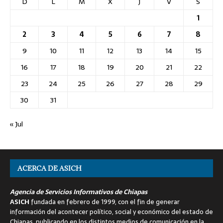
D
L
M
X
J
V
S
1
2
3
4
5
6
7
8
9
10
11
12
13
14
15
16
17
18
19
20
21
22
23
24
25
26
27
28
29
30
31
« Jul
ACERCA DE ASICH
Agencia de Servicios Informativos de Chiapas
ASICH
fundada en febrero de 1999, con el fin de generar
información del acontecer político, social y económico del estado de
Chiapas, publicando en los distintos medios de comunicación en la