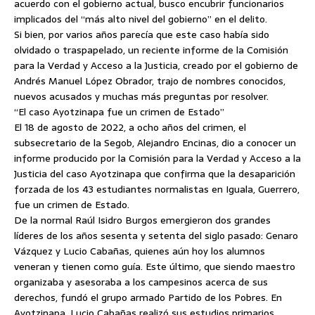
acuerdo con el gobierno actual, busco encubrir funcionarios
implicados del “más alto nivel del gobierno” en el delito.
Si bien, por varios años parecía que este caso había sido
olvidado o traspapelado, un reciente informe de la Comisión
para la Verdad y Acceso a la Justicia, creado por el gobierno de
Andrés Manuel López Obrador, trajo de nombres conocidos,
nuevos acusados y muchas más preguntas por resolver.
“El caso Ayotzinapa fue un crimen de Estado”
El 18 de agosto de 2022, a ocho años del crimen, el
subsecretario de la Segob, Alejandro Encinas, dio a conocer un
informe producido por la Comisión para la Verdad y Acceso a la
Justicia del caso Ayotzinapa que confirma que la desaparición
forzada de los 43 estudiantes normalistas en Iguala, Guerrero,
fue un crimen de Estado.
De la normal Raúl Isidro Burgos emergieron dos grandes
líderes de los años sesenta y setenta del siglo pasado: Genaro
Vázquez y Lucio Cabañas, quienes aún hoy los alumnos
veneran y tienen como guía. Este último, que siendo maestro
organizaba y asesoraba a los campesinos acerca de sus
derechos, fundó el grupo armado Partido de los Pobres. En
Ayotzinapa, Lucio Cabañas realizó sus estudios primarios,