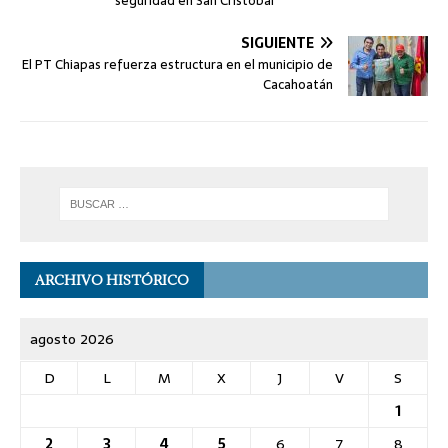
seguridad en San Cristóbal
SIGUIENTE
El PT Chiapas refuerza estructura en el municipio de
Cacahoatán
ARCHIVO HISTÓRICO
agosto 2026
D
L
M
X
J
V
S
1
2
3
4
5
6
7
8