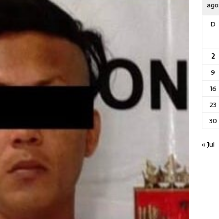
ago
D
2
9
16
23
30
« Jul