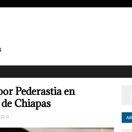
por Pederastia en
a de Chiapas
0
AR