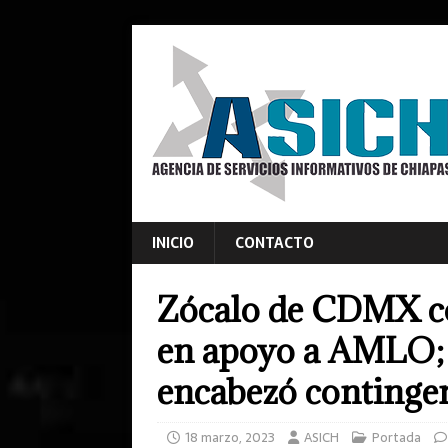
INICIO
CONTACTO
Zócalo de CDMX co
en apoyo a AMLO; 
encabezó continge
18 marzo, 2023
ASICH
Portada