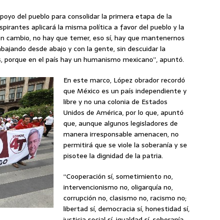
oyo del pueblo para consolidar la primera etapa de la
pirantes aplicará la misma política a favor del pueblo y la
on cambio, no hay que temer, eso sí, hay que mantenernos
abajando desde abajo y con la gente, sin descuidar la
as, porque en el país hay un humanismo mexicano”, apuntó.
En este marco, López obrador recordó
que México es un país independiente y
libre y no una colonia de Estados
Unidos de América, por lo que, apuntó
que, aunque algunos legisladores de
manera irresponsable amenacen, no
permitirá que se viole la soberanía y se
pisotee la dignidad de la patria.
“Cooperación sí, sometimiento no,
intervencionismo no, oligarquía no,
corrupción no, clasismo no, racismo no;
libertad sí, democracia sí, honestidad sí,
justicia social sí, igualdad sí, soberanía