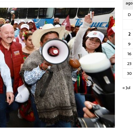
ago
D
2
9
16
23
30
« Jul