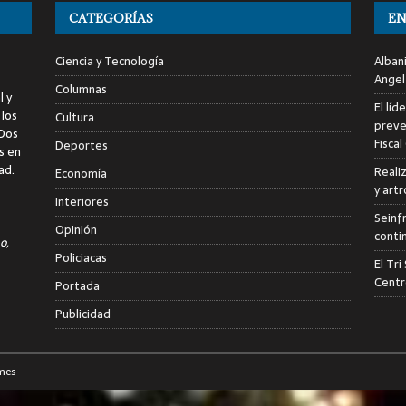
CATEGORÍAS
EN
Ciencia y Tecnología
Alban
Angel
Columnas
l y
El líd
 los
Cultura
preve
 Dos
Fiscal
Deportes
s en
ad.
Reali
Economía
y art
Interiores
Seinf
Opinión
conti
o,
Policiacas
El Tr
Centr
Portada
Publicidad
mes