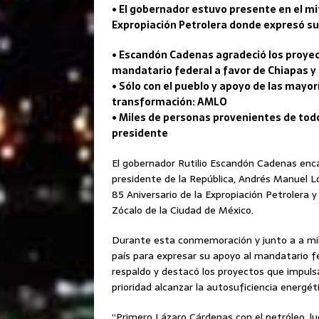
• El gobernador estuvo presente en el mi
Expropiación Petrolera donde expresó su
• Escandón Cadenas agradeció los proyec
mandatario federal a favor de Chiapas y 
• Sólo con el pueblo y apoyo de las mayo
transformación: AMLO
• Miles de personas provenientes de todo
presidente
El gobernador Rutilio Escandón Cadenas enc
presidente de la República, Andrés Manuel 
85 Aniversario de la Expropiación Petrolera 
Zócalo de la Ciudad de México.
Durante esta conmemoración y junto a a mile
país para expresar su apoyo al mandatario 
respaldo y destacó los proyectos que impuls
prioridad alcanzar la autosuficiencia energét
“Primero Lázaro Cárdenas con el petróleo, lu