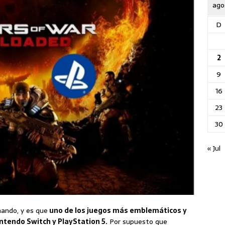
ago
D
2
9
16
23
30
« Jul
ando, y es que
uno de los juegos más emblemáticos y
ntendo Switch y PlayStation 5.
Por supuesto que