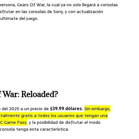
ersona, Gears Of War, la cual ya no solo llegará a consolas
sfrutar en las consolas de Sony, y con actualización
 ultimate del juego.
f War: Reloaded?
o del 2025 a un precio de
$39.99 dólares.
Sin embargo,
totalmente gratis a todos los usuarios que tengan una
 PC Game Pass
, y la posibilidad de disfrutar el modo
consola tenga esta característica.