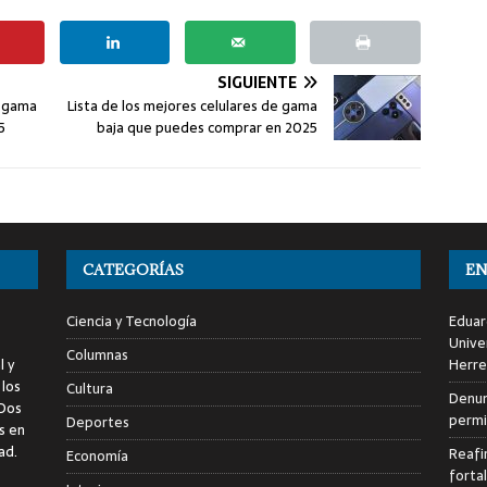
SIGUIENTE
e gama
Lista de los mejores celulares de gama
5
baja que puedes comprar en 2025
CATEGORÍAS
EN
Ciencia y Tecnología
Eduar
Unive
Columnas
l y
Herre
 los
Cultura
Denun
 Dos
permi
Deportes
s en
ad.
Reafi
Economía
forta