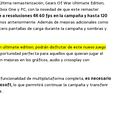
 última remasterización, Gears Of War Ultimate Edition,
 Xbox One y PC, con la novedad de que este remaster
 a resoluciones 4K 60 fps en la campaña y hasta 120
s anteriormente. Además de mejoras adicionales como
, cero pantallas de carga durante la campaña y sombras y
n ultimate edition, podrán disfrutar de este nuevo juego
oportunidad perfecta para aquellos que quieran jugar el
on mejoras en los gráficos, audio y crossplay con
 funcionalidad de multiplataforma completa,
es necesario
osoft,
lo que permitirá continuar la campaña y transferir
s .