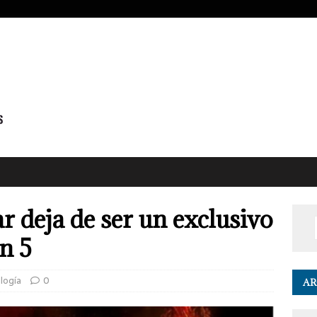
 deja de ser un exclusivo
on 5
logía
0
AR