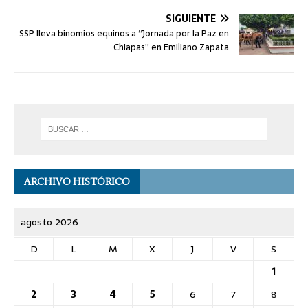
SIGUIENTE
SSP lleva binomios equinos a “Jornada por la Paz en
Chiapas” en Emiliano Zapata
ARCHIVO HISTÓRICO
agosto 2026
D
L
M
X
J
V
S
1
2
3
4
5
6
7
8