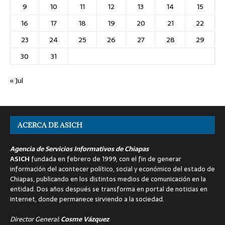
9
10
11
12
13
14
15
16
17
18
19
20
21
22
23
24
25
26
27
28
29
30
31
« Jul
ACERCA DE ASICH
Agencia de Servicios Informativos de Chiapas
ASICH
fundada en febrero de 1999, con el fin de generar
información del acontecer político, social y económico del estado de
Chiapas, publicando en los distintos medios de comunicación en la
entidad. Dos años después se transforma en portal de noticias en
internet, donde permanece sirviendo a la sociedad.
Director General:
Cosme Vázquez