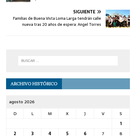
SIGUIENTE
Familias de Buena Vista Loma Larga tendrán calle
nueva tras 20 años de espera: Angel Torres
ARCHIVO HISTÓRICO
agosto 2026
D
L
M
X
J
V
S
1
2
3
4
5
6
7
8