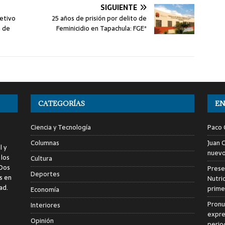
SIGUIENTE
jetivo
25 años de prisión por delito de
a de
Feminicidio en Tapachula: FGE*
CATEGORÍAS
EN
Ciencia y Tecnología
Paco 
Columnas
Juan 
l y
nuevo
 los
Cultura
 Dos
Prese
Deportes
s en
Nutri
ad.
prime
Economía
Pronu
Interiores
expres
Opinión
perio