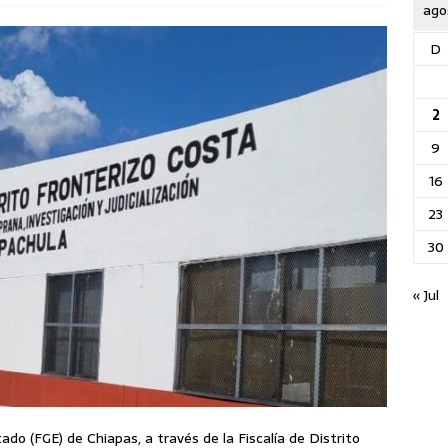
ago
D
2
9
16
23
30
« Jul
do (FGE) de Chiapas, a través de la Fiscalía de Distrito