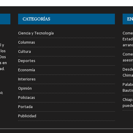
CATEGORÍAS
EN
Ciencia y Tecnología
Comen
Estad
Columnas
l y
arran
 los
Cultura
Comen
 Dos
asesi
Deportes
s en
ad.
Desde
Economía
Chima
Interiores
Palab
Opinión
Bauti
o,
Policiacas
Chiap
puede
Portada
Publicidad