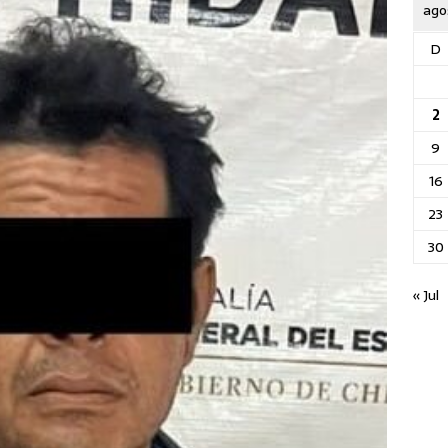
ago
D
2
9
16
23
30
« Jul