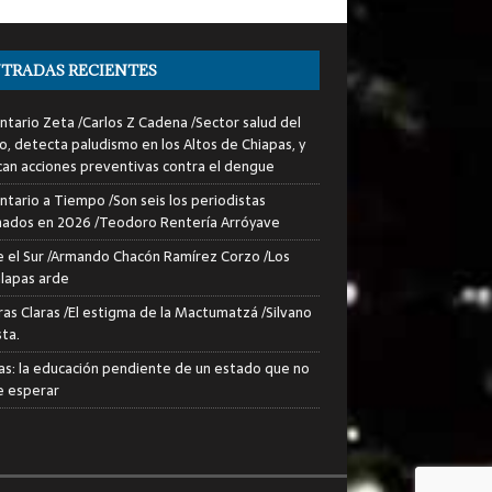
TRADAS RECIENTES
tario Zeta /Carlos Z Cadena /Sector salud del
o, detecta paludismo en los Altos de Chiapas, y
can acciones preventivas contra el dengue
tario a Tiempo /Son seis los periodistas
nados en 2026 /Teodoro Rentería Arróyave
 el Sur /Armando Chacón Ramírez Corzo /Los
lapas arde
ras Claras /El estigma de la Mactumatzá /Silvano
sta.
as: la educación pendiente de un estado que no
 esperar