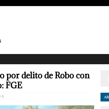
o por delito de Robo con
o: FGE
0
AR