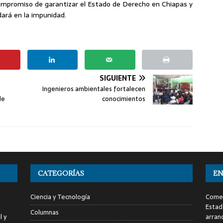
compromiso de garantizar el Estado de Derecho en Chiapas y
dará en la impunidad.
SIGUIENTE
Ingenieros ambientales fortalecen
de
conocimientos
CATEGORÍAS
EN
Ciencia y Tecnología
Comen
Estad
Columnas
l y
arran