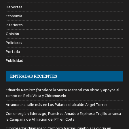
Deportes
Economía
Interiores
Opinión
Policiacas
Portada
Publicidad
ENTRADAS RECIENTES
Eduardo Ramírez fortalece la Sierra Mariscal con obras y apoyos al
campo en Bella Vista y Chicomuselo
Arranca una calle más en Los Pájaros el alcalde Angel Torres
Con energía y liderazgo, Francisco Amadeo Espinosa Trujillo arranca
la Campaña de Afiliación del PT en Coita
El boxeador chiapaneco Cachorro Vargas, rumbo a la gloria en