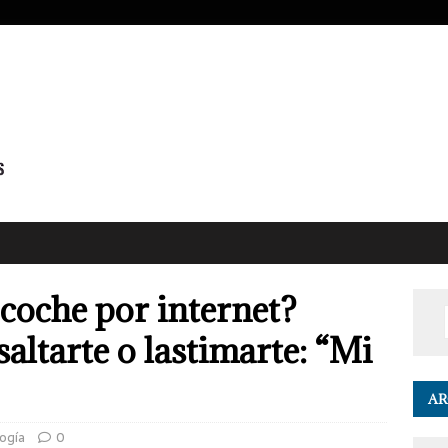
coche por internet?
saltarte o lastimarte: “Mi
AR
logía
0