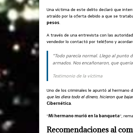
Una víctima de este delito declaró que inte
atraído por la oferta debido a que se trata
pesos
.
A través de una entrevista con las autorida
vendedor lo contactó por teléfono y acorda
“Todo parecía normal. Llego al punto d
armados. Nos encañonaron, que querían
Testimonio de la víctima
Uno de los criminales le apuntó al hermano d
que les diera todo el dinero, hicieron que baj
Cibernética
.
“
Mi hermano murió en la banqueta
“, rem
Recomendaciones al comp