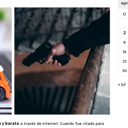
ago
D
2
9
16
23
30
« Jul
 y barato
a través de internet. Cuando fue citado para