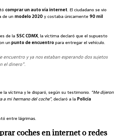
ntó
comprar un auto vía internet
. El ciudadano se vio
ba de un
modelo 2020
y costaba únicamente
90 mil
des de la
SSC CDMX
, la víctima declaró que el supuesto
ron un
punto de encuentro
para entregar el vehículo.
e encuentro y ya nos estaban esperando dos sujetos
 el dinero”.
e la víctima y le disparó, según su testimonio.
“Me dijeron
ara a mi hermano del coche”
, declaró a la
Policía
ató entre lágrimas.
rar coches en internet o redes