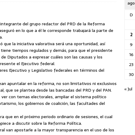
ago
D
 integrante del grupo redactor del PRD de la Reforma
aseguró en lo que a él le corresponde trabajará la parte de
2
a.
ó que la iniciativa valorativa será una oportunidad, así
9
e tiene tiempos regulados y demás, para que el presidente
16
ra de Diputados
a expresar cuáles son las causas y los
resente el Ejecutivo federal.
23
res Ejecutivo y Legislativo federales en términos del
30
an apuntalar en la reforma, no son limitativos ni exclusivos
« Jul
al, que se plantea desde las bancadas del PRD y del PAN.
ver con temas electorales, ampliar el sistema político
rismo, los gobiernos de coalición, las facultades del
 que en el próximo periodo ordinario de sesiones, el cual
ece a discutir sobre la Reforma Política.
al van apostarle a la mayor transparencia en el uso de los