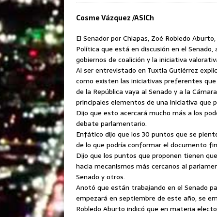
Cosme Vázquez /ASICh
El Senador por Chiapas, Zoé Robledo Aburto,
Política que está en discusión en el Senado, 
gobiernos de coalición y la iniciativa valorativ
Al ser entrevistado en Tuxtla Gutiérrez explic
como existen las iniciativas preferentes qu
de la República vaya al Senado y a la Cáma
principales elementos de una iniciativa que p
Dijo que esto acercará mucho más a los pode
debate parlamentario.
Enfático dijo que los 30 puntos que se plente
de lo que podría conformar el documento fin
Dijo que los puntos que proponen tienen que 
hacia mecanismos más cercanos al parlamenta
Senado y otros.
Anotó que están trabajando en el Senado para
empezará en septiembre de este año, se empi
Robledo Aburto indicó que en materia elector