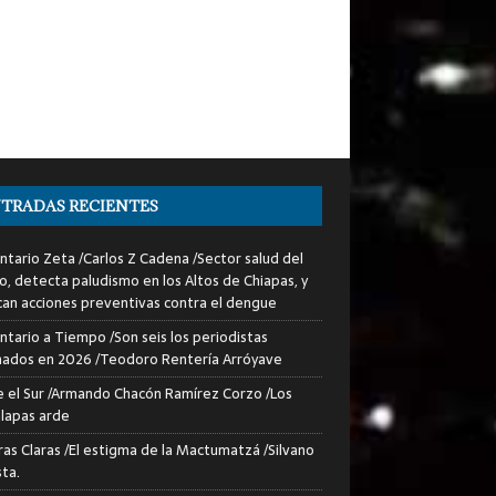
TRADAS RECIENTES
tario Zeta /Carlos Z Cadena /Sector salud del
o, detecta paludismo en los Altos de Chiapas, y
can acciones preventivas contra el dengue
tario a Tiempo /Son seis los periodistas
nados en 2026 /Teodoro Rentería Arróyave
 el Sur /Armando Chacón Ramírez Corzo /Los
lapas arde
ras Claras /El estigma de la Mactumatzá /Silvano
sta.