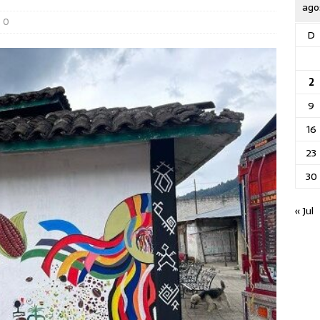
ago
0
D
2
9
16
23
30
« Jul