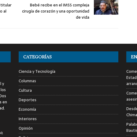
titular
Bebé recibe en el IMSS compleja
o al
cirugía de corazón y una oportunidad
de vida
CATEGORÍAS
EN
Ciencia y Tecnología
Comen
Estad
Columnas
l y
arran
 los
Cultura
Comen
 Dos
asesi
Deportes
s en
ad.
Desde
Economía
Chima
Interiores
Palab
Opinión
Bauti
o,