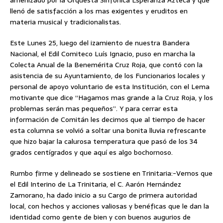
amenizado por la Orquesta Sinfónica Esperanza Azteca y que
llenó de satisfacción a los mas exigentes y eruditos en
materia musical y tradicionalistas.
Este Lunes 25, luego del izamiento de nuestra Bandera
Nacional, el Edil Comiteco Luís Ignacio, puso en marcha la
Colecta Anual de la Benemérita Cruz Roja, que contó con la
asistencia de su Ayuntamiento, de los Funcionarios locales y
personal de apoyo voluntario de esta Institución, con el Lema
motivante que dice “Hagamos mas grande a la Cruz Roja, y los
problemas serán mas pequeños”. Y para cerrar esta
información de Comitán les decimos que al tiempo de hacer
esta columna se volvió a soltar una bonita lluvia refrescante
que hizo bajar la calurosa temperatura que pasó de los 34
grados centígrados y que aquí es algo bochornoso.
Rumbo firme y delineado se sostiene en Trinitaria:-Vemos que
el Edil Interino de La Trinitaria, el C. Aarón Hernández
Zamorano, ha dado inicio a su Cargo de primera autoridad
local, con hechos y acciones valiosas y benéficas que le dan la
identidad como gente de bien y con buenos augurios de