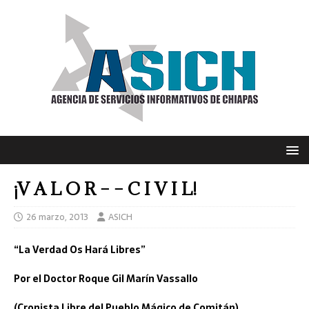
¡V A L O R – – C I V I L!
26 marzo, 2013
ASICH
“La Verdad Os Hará Libres”
Por el Doctor Roque Gil Marín Vassallo
(Cronista Libre del Pueblo Mágico de Comitán)