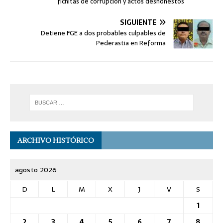
fichitas de corrupción y actos deshonestos
SIGUIENTE
Detiene FGE a dos probables culpables de
Pederastia en Reforma
ARCHIVO HISTÓRICO
agosto 2026
D
L
M
X
J
V
S
1
2
3
4
5
6
7
8