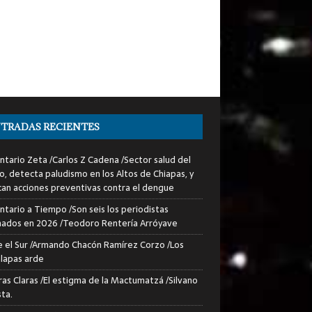
TRADAS RECIENTES
tario Zeta /Carlos Z Cadena /Sector salud del
o, detecta paludismo en los Altos de Chiapas, y
can acciones preventivas contra el dengue
tario a Tiempo /Son seis los periodistas
nados en 2026 /Teodoro Rentería Arróyave
 el Sur /Armando Chacón Ramírez Corzo /Los
lapas arde
ras Claras /El estigma de la Mactumatzá /Silvano
sta.