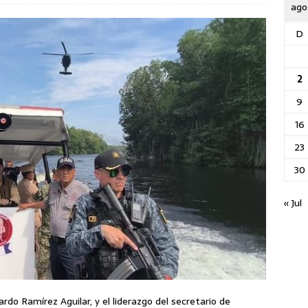
ago
D
2
9
16
23
30
« Jul
rdo Ramírez Aguilar, y el liderazgo del secretario de