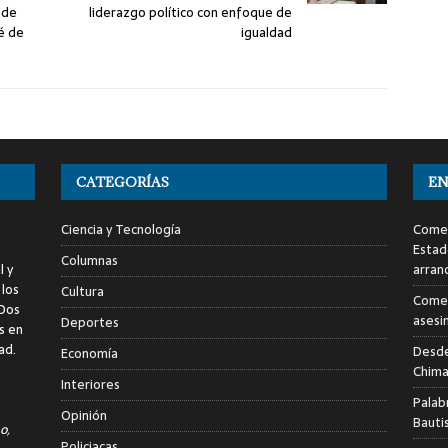
 de
liderazgo político con enfoque de
é de
igualdad
CATEGORÍAS
EN
Ciencia y Tecnología
Comen
Estad
Columnas
l y
arran
 los
Cultura
Comen
 Dos
asesi
Deportes
s en
ad.
Desde
Economía
Chima
Interiores
Palab
Opinión
Bauti
o,
Policiacas