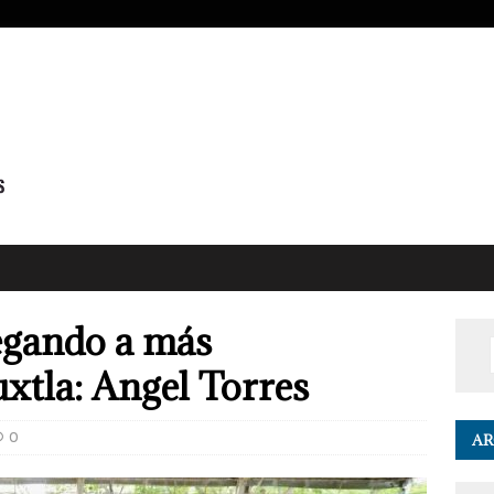
legando a más
uxtla: Angel Torres
0
AR