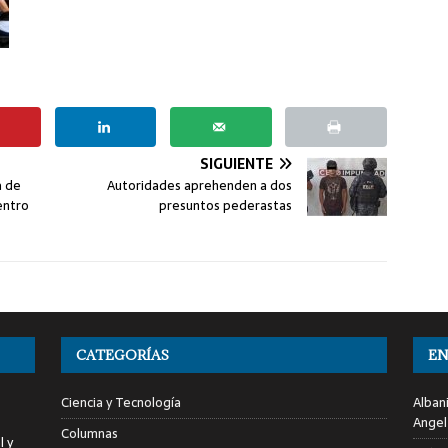
SIGUIENTE
a de
Autoridades aprehenden a dos
entro
presuntos pederastas
CATEGORÍAS
EN
Ciencia y Tecnología
Alban
Angel
Columnas
l y