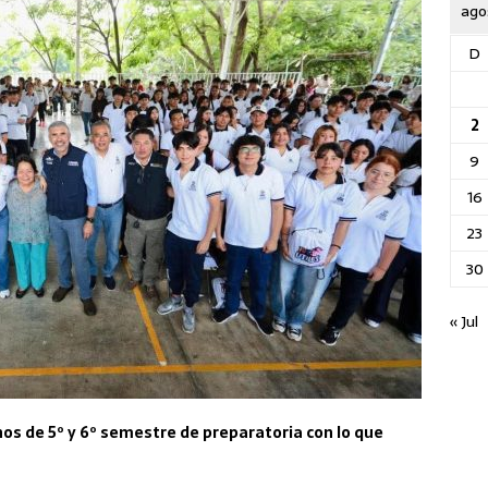
ago
D
2
9
16
23
30
« Jul
os de 5º y 6º semestre de preparatoria con lo que