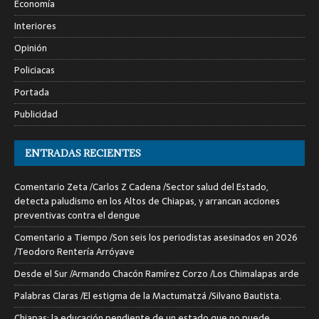
Economía
Interiores
Opinión
Policiacas
Portada
Publicidad
ENTRADAS RECIENTES
Comentario Zeta /Carlos Z Cadena /Sector salud del Estado,
detecta paludismo en los Altos de Chiapas, y arrancan acciones
preventivas contra el dengue
Comentario a Tiempo /Son seis los periodistas asesinados en 2026
/Teodoro Rentería Arróyave
Desde el Sur /Armando Chacón Ramírez Corzo /Los Chimalapas arde
Palabras Claras /El estigma de la Mactumatzá /Silvano Bautista.
Chiapas: la educación pendiente de un estado que no puede