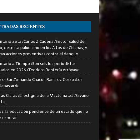
TRADAS RECIENTES
tario Zeta /Carlos Z Cadena /Sector salud del
o, detecta paludismo en los Altos de Chiapas, y
can acciones preventivas contra el dengue
tario a Tiempo /Son seis los periodistas
nados en 2026 /Teodoro Rentería Arróyave
 el Sur /Armando Chacón Ramírez Corzo /Los
lapas arde
ras Claras /El estigma de la Mactumatzá /Silvano
sta.
as: la educación pendiente de un estado que no
 esperar