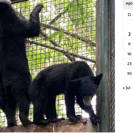
ago
D
2
9
16
23
30
« Jul