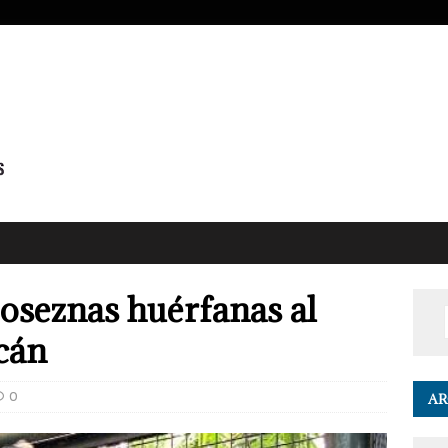
 oseznas huérfanas al
cán
0
AR