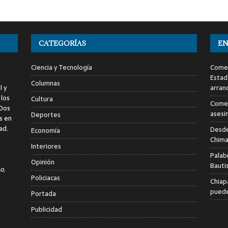
CATEGORÍAS
EN
Ciencia y Tecnología
Comen
Estad
Columnas
l y
arran
 los
Cultura
Comen
 Dos
asesi
Deportes
s en
ad.
Desde
Economía
Chima
Interiores
Palab
Opinión
Bauti
o,
Policiacas
Chiap
puede
Portada
Publicidad