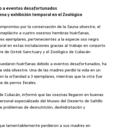
do a eventos desafortunados
na y exhibición temporal en el Zoológico
ompromiso por la conservación de la fauna silvestre, el
beneplácito a cuatro oseznos hembras huérfanas,
es ejemplares, pertenecientes a la especie oso negro
al en estas instalaciones gracias al trabajo en conjunto
re de Ostok Sanctuary y el Zoológico de Culiacán.
s quedaron huérfanas debido a eventos desafortunados, ha
ida silvestre. Una de las madres perdió la vida en un
 en la orfandad a 3 ejemplares, mientras que la otra fue
 de perros ferales.
 de Culiacán, informó que las oseznas llegaron en buenas
personal especializado del Museo del Desierto de Saltillo
de problemas de desnutrición, deshidratación y
 que lamentablemente perdieron a sus madres en