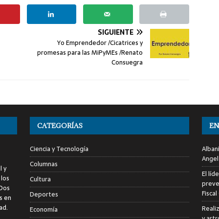
SIGUIENTE
Yo Emprendedor /Cicatrices y
promesas para las MiPyMEs /Renato
Consuegra
CATEGORÍAS
EN
Ciencia y Tecnología
Alban
Angel
Columnas
l y
El líd
 los
Cultura
preve
 Dos
Fiscal
Deportes
s en
ad.
Reali
Economía
y art