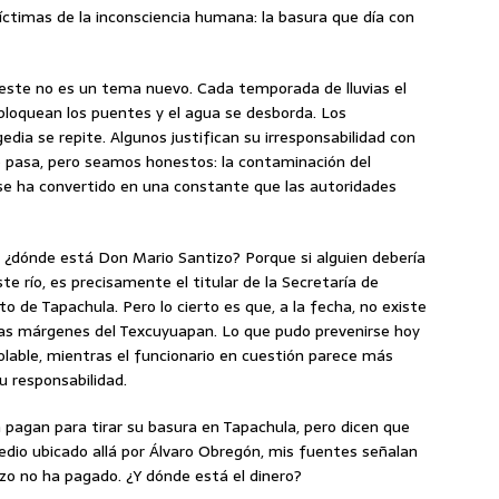
víctimas de la inconsciencia humana: la basura que día con
ste no es un tema nuevo. Cada temporada de lluvias el
s bloquean los puentes y el agua se desborda. Los
dia se repite. Algunos justifican su irresponsabilidad con
o pasa, pero seamos honestos: la contaminación del
e ha convertido en una constante que las autoridades
 ¿dónde está Don Mario Santizo? Porque si alguien debería
e río, es precisamente el titular de la Secretaría de
o de Tapachula. Pero lo cierto es que, a la fecha, no existe
las márgenes del Texcuyuapan. Lo que pudo prevenirse hoy
olable, mientras el funcionario en cuestión parece más
 responsabilidad.
n pagan para tirar su basura en Tapachula, pero dicen que
edio ubicado allá por Álvaro Obregón, mis fuentes señalan
zo no ha pagado. ¿Y dónde está el dinero?