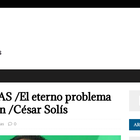
 /El eterno problema
n /César Solís
as
0
AR