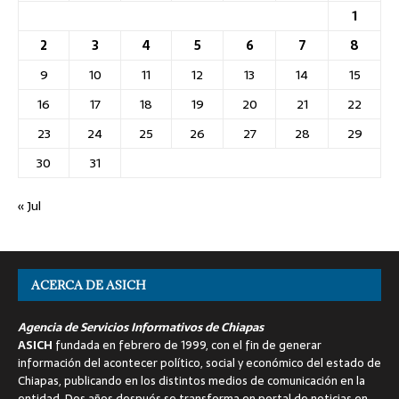
1
2
3
4
5
6
7
8
9
10
11
12
13
14
15
16
17
18
19
20
21
22
23
24
25
26
27
28
29
30
31
« Jul
ACERCA DE ASICH
Agencia de Servicios Informativos de Chiapas
ASICH
fundada en febrero de 1999, con el fin de generar
información del acontecer político, social y económico del estado de
Chiapas, publicando en los distintos medios de comunicación en la
entidad. Dos años después se transforma en portal de noticias en