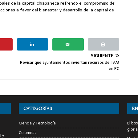
ipales de la capital chiapaneca refrendó el compromiso del
ciones a favor del bienestar y desarrollo de la capital de
SIGUIENTE
e
Revisar que ayuntamientos inviertan recursos del FAM
en PC
CATEGORÍAS
EN
Ciencia y Tecnología
El bo
glori
Columnas
l y