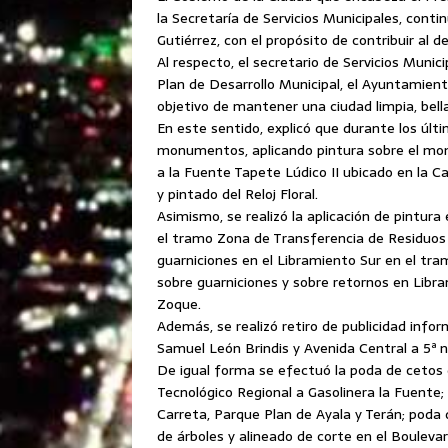
la Secretaría de Servicios Municipales, cont
Gutiérrez, con el propósito de contribuir al de
Al respecto, el secretario de Servicios Munic
Plan de Desarrollo Municipal,
el Ayuntamiento
objetivo de mantener una ciudad limpia, bella
En este sentido, explicó que durante los últi
monumentos, aplicando pintura sobre el mo
a la Fuente Tapete Lúdico II ubicado en la 
y pintado del Reloj Floral.
Asimismo, se realizó la aplicación de pintura
el tramo Zona de Transferencia de Residuos
guarniciones en el Libramiento Sur en el tra
sobre guarniciones y sobre retornos en Lib
Zoque.
Además, se realizó retiro de publicidad infor
Samuel León Brindis y Avenida Central a 5ª n
De igual forma se efectuó la poda de cetos d
Tecnológico Regional a Gasolinera la Fuente; 
Carreta, Parque Plan de Ayala y Terán; poda 
de árboles y alineado de corte en el Boulevar