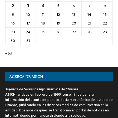
2
3
4
5
6
7
8
9
10
11
12
13
14
15
16
17
18
19
20
21
22
23
24
25
26
27
28
29
30
31
« Jul
ACERCA DE ASICH
Agencia de Servicios Informativos de Chiapas
ASICH
fundada en febrero de 1999, con el fin de generar
información del acontecer político, social y económico del estado de
Chiapas, publicando en los distintos medios de comunicación en la
entidad. Dos años después se transforma en portal de noticias en
internet, donde permanece sirviendo a la sociedad.