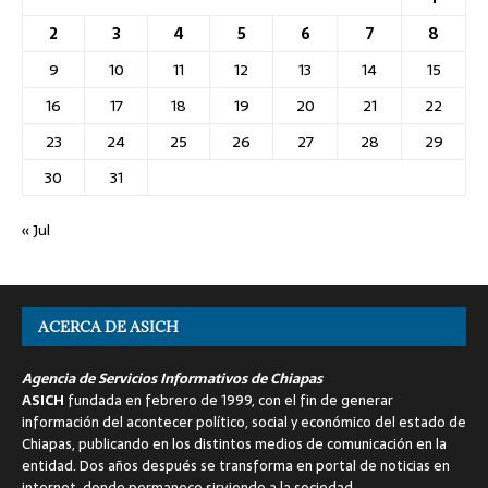
2
3
4
5
6
7
8
9
10
11
12
13
14
15
16
17
18
19
20
21
22
23
24
25
26
27
28
29
30
31
« Jul
ACERCA DE ASICH
Agencia de Servicios Informativos de Chiapas
ASICH
fundada en febrero de 1999, con el fin de generar
información del acontecer político, social y económico del estado de
Chiapas, publicando en los distintos medios de comunicación en la
entidad. Dos años después se transforma en portal de noticias en
internet, donde permanece sirviendo a la sociedad.