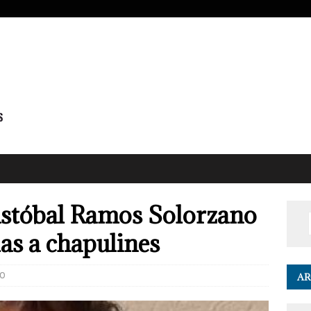
istóbal Ramos Solorzano
las a chapulines
0
AR