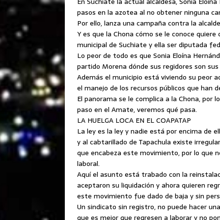
En Suchiate la actual alcaldesa, Sonia Eloín
pasos en la azotea al no obtener ninguna can
Por ello, lanza una campaña contra la alcald
Y es que la Chona cómo se le conoce quiere c
municipal de Suchiate y ella ser diputada fed
Lo peor de todo es que Sonia Eloína Hernánde
partido Morena dónde sus regidores son sus
Además el municipio está viviendo su peor ad
el manejo de los recursos públicos que han 
El panorama se le complica a la Chona, por lo 
paso en el Amate, veremos qué pasa.
LA HUELGA LOCA EN EL COAPATAP
La ley es la ley y nadie está por encima de e
y al cabtarillado de Tapachula existe irregul
que encabeza este movimiento, por lo que n
laboral.
Aquí el asunto está trabado con la reinstala
aceptaron su liquidación y ahora quieren reg
este movimiento fue dado de baja y sin perso
Un sindicato sin registro, no puede hacer una h
que es mejor que regresen a laborar y no pone