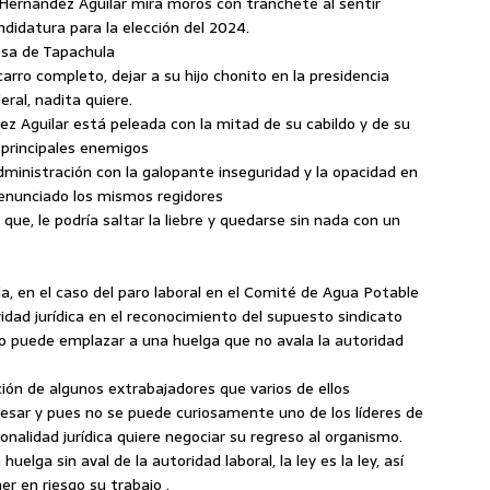
a Hernández Aguilar mira moros con tranchete al sentir
didatura para la elección del 2024.
esa de Tapachula
arro completo, dejar a su hijo chonito en la presidencia
eral, nadita quiere.
z Aguilar está peleada con la mitad de su cabildo y de su
 principales enemigos
ministración con la galopante inseguridad y la opacidad en
denunciado los mismos regidores
que, le podría saltar la liebre y quedarse sin nada con un
lla, en el caso del paro laboral en el Comité de Agua Potable
aridad jurídica en el reconocimiento del supuesto sindicato
o puede emplazar a una huelga que no avala la autoridad
ción de algunos extrabajadores que varios de ellos
resar y pues no se puede curiosamente uno de los líderes de
nalidad jurídica quiere negociar su regreso al organismo.
uelga sin aval de la autoridad laboral, la ley es la ley, así
r en riesgo su trabajo .