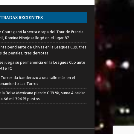
TRADAS RECIENTES
e Court ganó la sexta etapa del Tour de Francia
il; Romina Hinojosa llegó en el lugar 87
enta pendiente de Chivas en la Leagues Cup: tres
s de penales, tres derrotas
 se juega su permanencia en la Leagues Cup ante
otte FC
 Torres da banderazo a una calle más en el
ionamiento Las Torres
e la Bolsa Mexicana pierde 0.19 %, suma 4 caídas
 a 66 mil 396.15 puntos