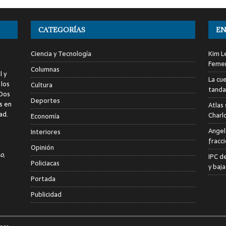
CATEGORÍAS
EN
Ciencia y Tecnología
Kim L
Femen
Columnas
l y
La cu
 los
Cultura
tanda
 Dos
Deportes
s en
Atlas
ad.
Charl
Economía
Angel
Interiores
fracc
Opinión
o,
IPC d
Policiacas
y baja
Portada
Publicidad