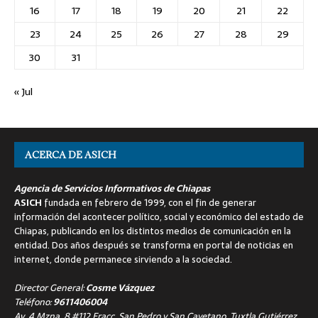
16
17
18
19
20
21
22
23
24
25
26
27
28
29
30
31
« Jul
ACERCA DE ASICH
Agencia de Servicios Informativos de Chiapas
ASICH
fundada en febrero de 1999, con el fin de generar
información del acontecer político, social y económico del estado de
Chiapas, publicando en los distintos medios de comunicación en la
entidad. Dos años después se transforma en portal de noticias en
internet, donde permanece sirviendo a la sociedad.
Director General:
Cosme Vázquez
Teléfono:
9611406004
Av. 4 Mzna. 8 #112 Fracc. San Pedro y San Cayetano, Tuxtla Gutiérrez