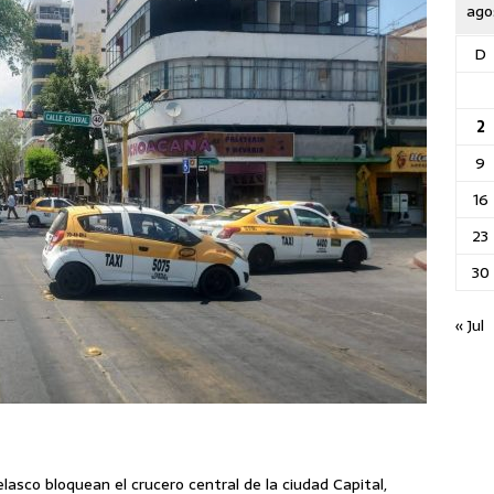
ago
D
2
9
16
23
30
« Jul
lasco bloquean el crucero central de la ciudad Capital,