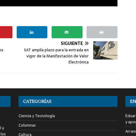
SIGUIENTE
os
SAT amplía plazo para la entrada en
vigor de la Manifestación de Valor
Electrónica
CATEGORÍAS
EN
Ciencia y Tecnología
Eduar
y apo
Columnas
l y
Arranc
 los
Cultura