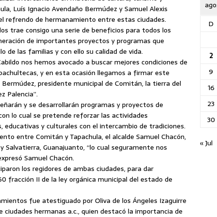
ago
hula, Luís Ignacio Avendaño Bermúdez y Samuel Alexis
el refrendo de hermanamiento entre estas ciudades.
D
os trae consigo una serie de beneficios para todos los
eneración de importantes proyectos y programas que
 de las familias y con ello su calidad de vida.
2
Cabildo nos hemos avocado a buscar mejores condiciones de
9
pachultecas, y en esta ocasión llegamos a firmar este
Bermúdez, presidente municipal de Comitán, la tierra del
16
z Palencia”.
23
diseñarán y se desarrollarán programas y proyectos de
on lo cual se pretende reforzar las actividades
30
 educativas y culturales con el intercambio de tradiciones.
ento entre Comitán y Tapachula, el alcalde Samuel Chacón,
« Jul
 Salvatierra, Guanajuanto, “lo cual seguramente nos
 expresó Samuel Chacón.
iparon los regidores de ambas ciudades, para dar
0 fracción II de la ley orgánica municipal del estado de
ientos fue atestiguado por Oliva de los Ángeles Izaguirre
de ciudades hermanas a.c., quien destacó la importancia de