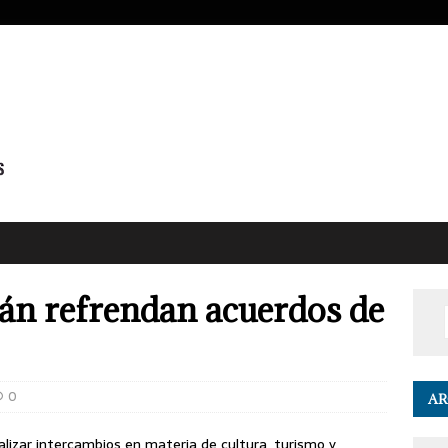
án refrendan acuerdos de
0
AR
alizar intercambios en materia de cultura, turismo y