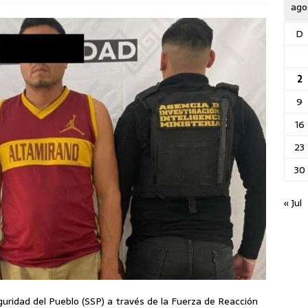
ago
D
2
9
16
23
30
« Jul
guridad del Pueblo (SSP) a través de la Fuerza de Reacción