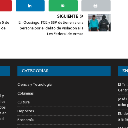
SIGUIENTE
e 5 de
En Ocosingo, FGE y SSP detienen a una
o de
persona por el delito de violación a la
Ley Federal de Armas
CATEGORÍAS
EN
Ciencia y Tecnología
El Tr
Centr
Columnas
l y
José 
 los
Cultura
ocho 
 Dos
Deportes
s en
EU de
ad.
a la 
Economía