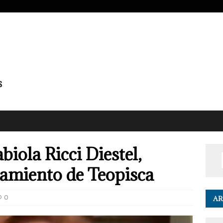
biola Ricci Diestel,
tamiento de Teopisca
0
AR