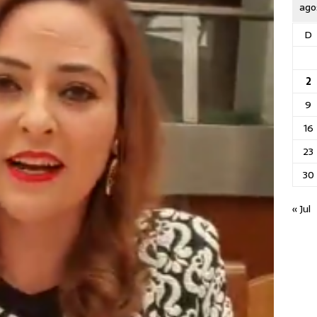
ago
D
2
9
16
23
30
« Jul