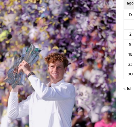
ago
D
2
9
16
23
30
« Jul