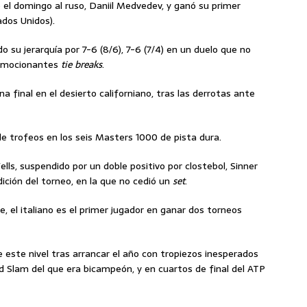
otó el domingo al ruso, Daniil Medvedev, y ganó su primer
ados Unidos).
 su jerarquía por 7-6 (8/6), 7-6 (7/4) en un duelo que no
s emocionantes
tie breaks
.
 final en el desierto californiano, tras las derrotas ante
de trofeos en los seis Masters 1000 de pista dura.
lls, suspendido por un doble positivo por clostebol, Sinner
dición del torneo, en la que no cedió un
set
.
, el italiano es el primer jugador en ganar dos torneos
 este nivel tras arrancar el año con tropiezos inesperados
nd Slam del que era bicampeón, y en cuartos de final del ATP