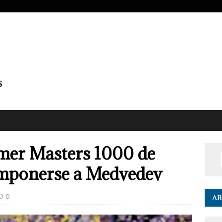
imer Masters 1000 de
 imponerse a Medvedev
0
AR