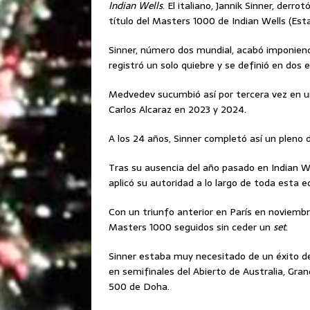
Indian Wells
. El italiano, Jannik Sinner, derr
título del Masters 1000 de Indian Wells (Est
Sinner, número dos mundial, acabó imponiendo
registró un solo quiebre y se definió en do
Medvedev sucumbió así por tercera vez en una
Carlos Alcaraz en 2023 y 2024.
A los 24 años, Sinner completó así un pleno 
Tras su ausencia del año pasado en Indian We
aplicó su autoridad a lo largo de toda esta e
Con un triunfo anterior en París en noviembre
Masters 1000 seguidos sin ceder un
set
.
Sinner estaba muy necesitado de un éxito de
en semifinales del Abierto de Australia, Gra
500 de Doha.