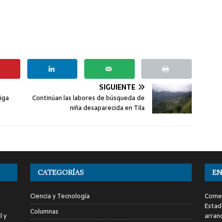
SIGUIENTE
Liga
Continúan las labores de búsqueda de
niña desaparecida en Tila
CATEGORÍAS
EN
Ciencia y Tecnología
Comen
Estad
Columnas
l y
arran