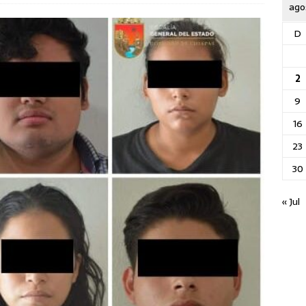
ago
D
2
9
16
23
30
« Jul