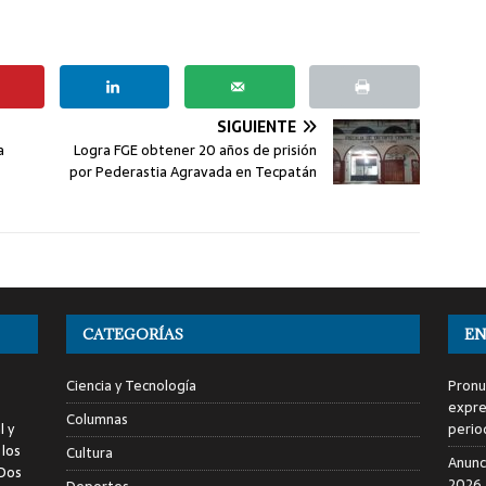
SIGUIENTE
a
Logra FGE obtener 20 años de prisión
por Pederastia Agravada en Tecpatán
CATEGORÍAS
EN
Ciencia y Tecnología
Pronu
expres
Columnas
l y
perio
 los
Cultura
Anunc
 Dos
2026,