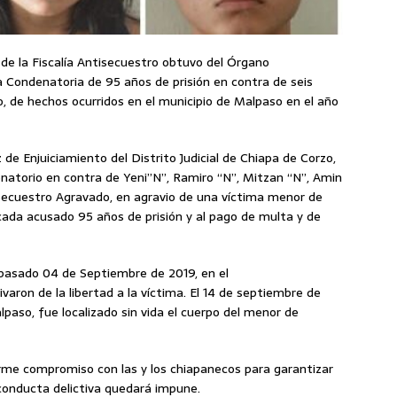
s de la Fiscalía Antisecuestro obtuvo del Órgano
ia Condenatoria de 95 años de prisión en contra de seis
, de hechos ocurridos en el municipio de Malpaso en el año
 de Enjuiciamiento del Distrito Judicial de Chiapa de Corzo,
denatorio en contra de Yeni”N”, Ramiro “N”, Mitzan “N”, Amin
de Secuestro Agravado, en agravio de una víctima menor de
cada acusado 95 años de prisión y al pago de multa y de
 pasado 04 de Septiembre de 2019, en el
aron de la libertad a la víctima. El 14 de septiembre de
alpaso, fue localizado sin vida el cuerpo del menor de
irme compromiso con las y los chiapanecos para garantizar
conducta delictiva quedará impune.