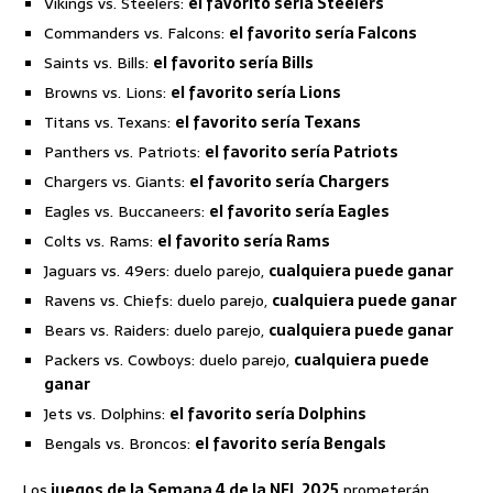
Vikings vs. Steelers:
el favorito sería Steelers
Commanders vs. Falcons:
el favorito sería Falcons
Saints vs. Bills:
el favorito sería Bills
Browns vs. Lions:
el favorito sería Lions
Titans vs. Texans:
el favorito sería Texans
Panthers vs. Patriots:
el favorito sería Patriots
Chargers vs. Giants:
el favorito sería Chargers
Eagles vs. Buccaneers:
el favorito sería Eagles
Colts vs. Rams:
el favorito sería Rams
Jaguars vs. 49ers: duelo parejo,
cualquiera puede ganar
Ravens vs. Chiefs: duelo parejo,
cualquiera puede ganar
Bears vs. Raiders: duelo parejo,
cualquiera puede ganar
Packers vs. Cowboys: duelo parejo,
cualquiera puede
ganar
Jets vs. Dolphins:
el favorito sería Dolphins
Bengals vs. Broncos:
el favorito sería Bengals
Los
juegos de la Semana 4 de la NFL 2025
prometerán