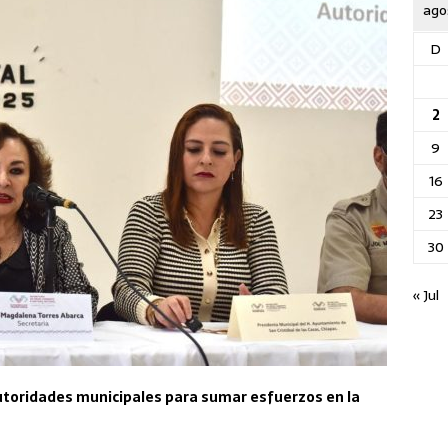
ago
D
2
9
16
23
30
« Jul
utoridades municipales para sumar esfuerzos en la