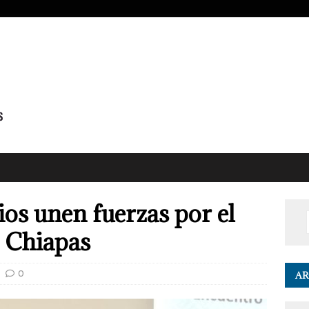
os unen fuerzas por el
 Chiapas
0
AR