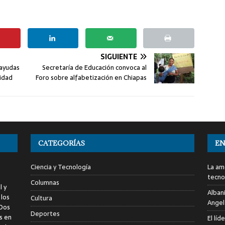
SIGUIENTE
 ayudas
Secretaría de Educación convoca al
cidad
Foro sobre alfabetización en Chiapas
CATEGORÍAS
EN
Ciencia y Tecnología
La am
tecno
Columnas
l y
Alban
 los
Cultura
Angel
 Dos
Deportes
s en
El líd