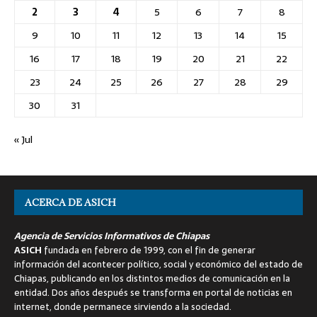
2
3
4
5
6
7
8
9
10
11
12
13
14
15
16
17
18
19
20
21
22
23
24
25
26
27
28
29
30
31
« Jul
ACERCA DE ASICH
Agencia de Servicios Informativos de Chiapas
ASICH
fundada en febrero de 1999, con el fin de generar
información del acontecer político, social y económico del estado de
Chiapas, publicando en los distintos medios de comunicación en la
entidad. Dos años después se transforma en portal de noticias en
internet, donde permanece sirviendo a la sociedad.